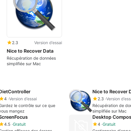
2.3
Version d’essai
Nice to Recover Data
Récupération de données
simplifiée sur Mac
DietController
Nice to Recover 
4
Version d’essai
2.3
Version d’ess
Gardez le contrôle sur ce que
Récupération de do
vous mangez
simplifiée sur Mac
ScreenFocus
Desktop Compos
4.5
Gratuit
4
Gratuit
Gestion efficace des écrans
Gestionnaire d'app