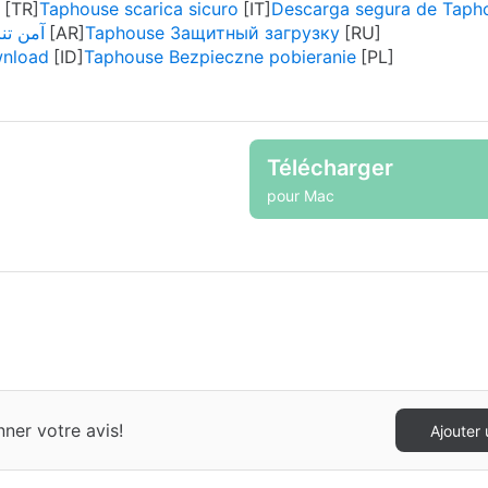
Taphouse scarica sicuro
Descarga segura de Taph
se آمن تنزيل
Taphouse Защитный загрузку
nload
Taphouse Bezpieczne pobieranie
Télécharger
pour Mac
ner votre avis!
Ajouter 