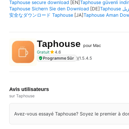
Taphouse secure download
Taphouse güvenli indir
Taphouse Sichern Sie den Download
Taphou
安全なダウンロード Taphouse
Taphouse Aman Dow
Taphouse
pour Mac
Gratuit
4.6
Programme Sûr
V
1.5.4.5
Avis utilisateurs
sur Taphouse
Avez-vous essayé Taphouse? Soyez le premier à don