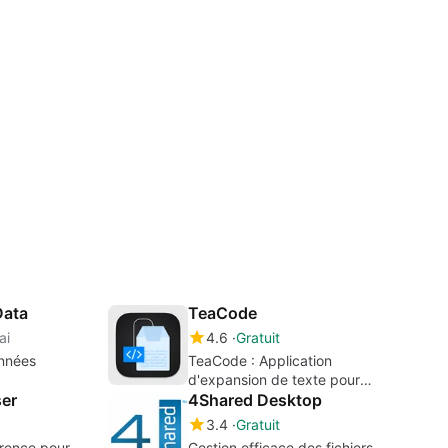
Data
TeaCode
ai
4.6
Gratuit
nnées
TeaCode : Application
d'expansion de texte pour
er
développeurs
4Shared Desktop
3.4
Gratuit
arence pour
Gestion efficace des fichiers